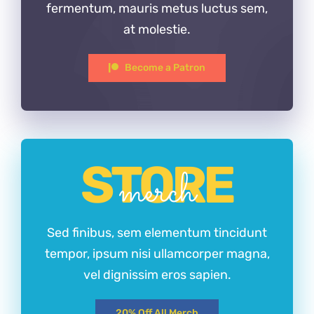
fermentum, mauris metus luctus sem,
at molestie.
Become a Patron
STORE
merch
Sed finibus, sem elementum tincidunt
tempor, ipsum nisi ullamcorper magna,
vel dignissim eros sapien.
20% Off All Merch