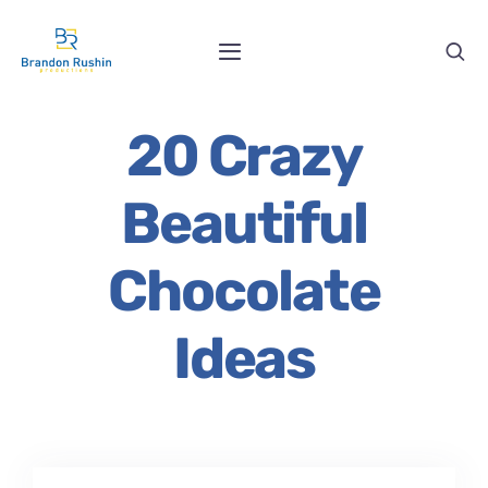
Skip
to
Toggle
content
Navigation
Home
20 Crazy
About
Beautiful
Contact
Chocolate
Ideas